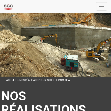
Toggl
naviga
ACCUEIL
>
NOS RÉALISATIONS
>
RESIDENCE PARADISA
NOS
RÉALISATIONS