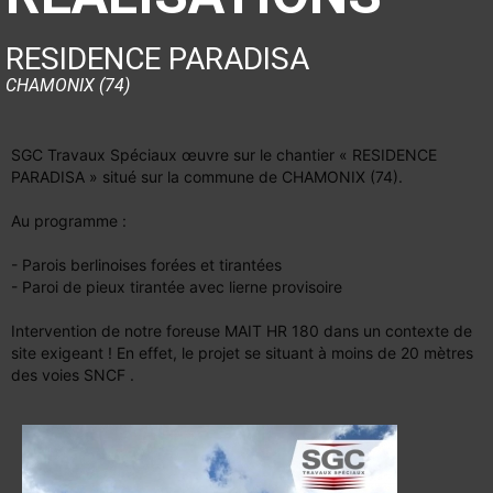
RESIDENCE PARADISA
CHAMONIX (74)
SGC Travaux Spéciaux œuvre
sur le chantier « RESIDENCE
PARADISA » situé sur la commune de CHAMONIX (74).
Au programme :
- Parois berlinoises forées et tirantées
- Paroi de pieux tirantée avec lierne provisoire
Intervention de notre foreuse MAIT HR 180 dans un contexte de
site exigeant ! En effet, le projet se situant à moins de 20 mètres
des voies SNCF .